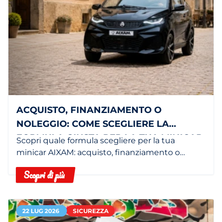
ACQUISTO, FINANZIAMENTO O
NOLEGGIO: COME SCEGLIERE LA
FORMULA GIUSTA PER LA TUA MINICAR
Scopri quale formula scegliere per la tua
minicar AIXAM: acquisto, finanziamento o
noleggio in base alle tue esigenze.
Scopri di più
22 LUG 2026
SICUREZZA